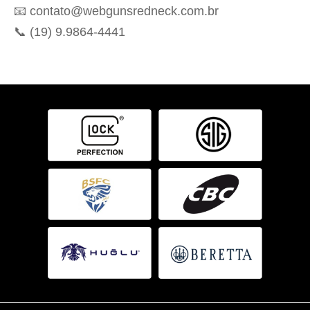
📧 contato@webgunsredneck.com.br
📞 (19) 9.9864-4441