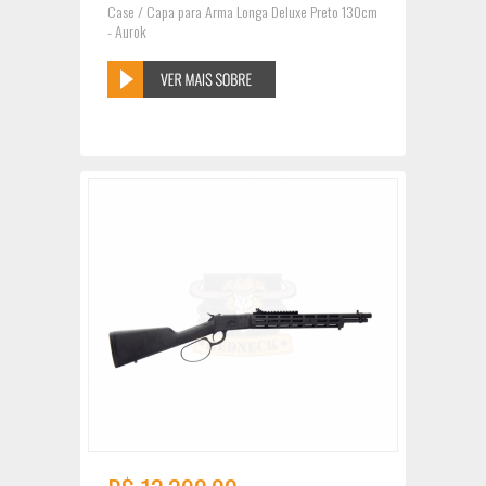
Case / Capa para Arma Longa Deluxe Preto 130cm
- Aurok