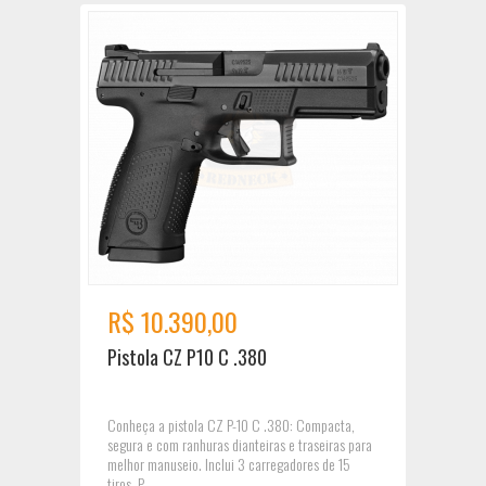
R$ 10.390,00
Pistola CZ P10 C .380
Conheça a pistola CZ P-10 C .380: Compacta,
segura e com ranhuras dianteiras e traseiras para
melhor manuseio. Inclui 3 carregadores de 15
tiros. P...