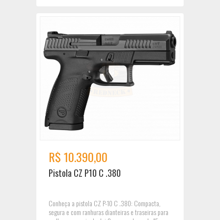
R$ 10.390,00
Pistola CZ P10 C .380
Conheça a pistola CZ P-10 C .380: Compacta,
segura e com ranhuras dianteiras e traseiras para