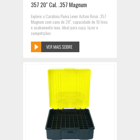
357 20″ Cal. .357 Magnum
Explore a Carabina Puma Lever Action Rossi .357
Magnum com cano de 20″, capacidade de 10 tiros
e acabamento inox. Ideal para caça, lazer e
competições