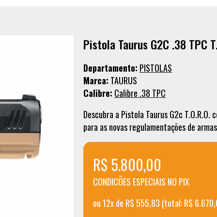
Pistola Taurus G2C .38 TPC T
Departamento:
PISTOLAS
Marca:
TAURUS
Calibre:
Calibre .38 TPC
Descubra a Pistola Taurus G2c T.O.R.O. c
para as novas regulamentações de armas 
R$ 5.800,00
CONDICÕES ESPECIAIS NO PIX
ou 12x de R$ 555,83 (total: R$ 6.670,