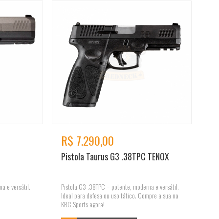
R$ 7.290,00
Pistola Taurus G3 .38TPC TENOX
a e versátil.
Pistola G3 .38TPC – potente, moderna e versátil.
Ideal para defesa ou uso tático. Compre a sua na
KRC Sports agora!