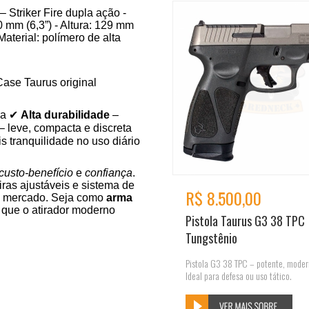
 Striker Fire dupla ação -
 mm (6,3”) - Altura: 129 mm
Material: polímero de alta
ase Taurus original
ra ✔
Alta durabilidade
–
– leve, compacta e discreta
s tranquilidade no uso diário
custo-benefício
e
confiança
.
ras ajustáveis e sistema de
R$ 8.500,00
do mercado. Seja como
arma
 que o atirador moderno
Pistola Taurus G3 38 TPC
Tungstênio
Pistola G3 38 TPC – potente, modern
Ideal para defesa ou uso tático.