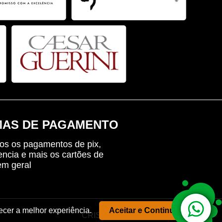
AS DE PAGAMENTO
os os pagamentos de pix,
encia e mais os cartões de
em geral
ecer a melhor experiência.
Aceitar e Continuar
CRISOFT - Criação de Sites ® 2005