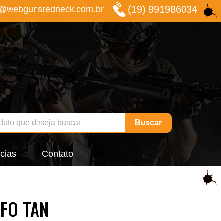
(19) 991986034
o@webgunsredneck.com.br
Buscar
cias
Contato
AFO TAN