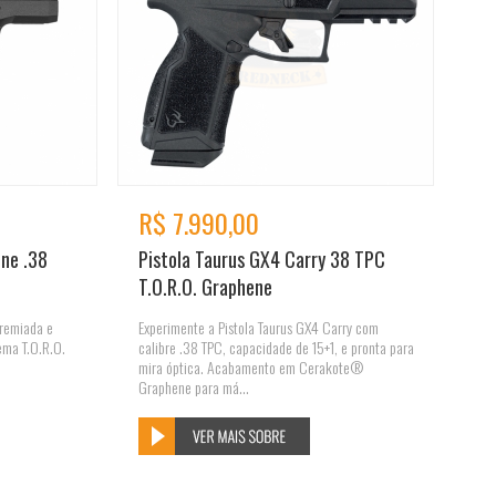
R$ 7.990,00
ene .38
Pistola Taurus GX4 Carry 38 TPC
T.O.R.O. Graphene
premiada e
Experimente a Pistola Taurus GX4 Carry com
ema T.O.R.O.
calibre .38 TPC, capacidade de 15+1, e pronta para
mira óptica. Acabamento em Cerakote®
Graphene para má...