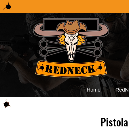
Home
RedN
Pistol