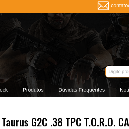
contat
eck
Produtos
Dúvidas Frequentes
Notí
a Taurus G2C .38 TPC T.O.R.O. C