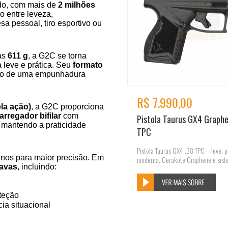
do, com mais de
2 milhões
io entre leveza,
sa pessoal, tiro esportivo ou
as
611 g
, a G2C se torna
 leve e prática. Seu
formato
mão de uma empunhadura
R$ 7.990,00
la ação)
, a G2C proporciona
arregador bifilar
com
Pistola Taurus GX4 Graph
, mantendo a praticidade
TPC
Pistola Taurus GX4 .38 TPC – leve, 
finos para maior precisão. Em
moderna. Cerakote Graphene e sist
ravas
, incluindo:
teção
ia situacional