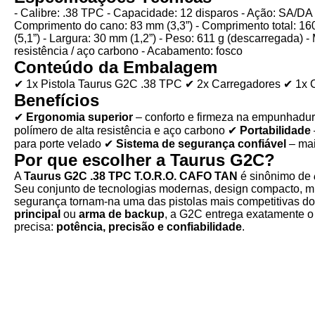
- Calibre: .38 TPC - Capacidade: 12 disparos - Ação: SA/DA –
Comprimento do cano: 83 mm (3,3”) - Comprimento total: 160
(5,1”) - Largura: 30 mm (1,2”) - Peso: 611 g (descarregada) - 
resistência / aço carbono - Acabamento: fosco
Conteúdo da Embalagem
✔ 1x Pistola Taurus G2C .38 TPC ✔ 2x Carregadores ✔ 1x C
Benefícios
✔
Ergonomia superior
– conforto e firmeza na empunhadu
polímero de alta resistência e aço carbono ✔
Portabilidade
para porte velado ✔
Sistema de segurança confiável
– mai
Por que escolher a Taurus G2C?
A
Taurus G2C .38 TPC T.O.R.O. CAFO TAN
é sinônimo de
Seu conjunto de tecnologias modernas, design compacto, mi
segurança tornam-na uma das pistolas mais competitivas 
principal
ou
arma de backup
, a G2C entrega exatamente o
precisa:
potência, precisão e confiabilidade
.