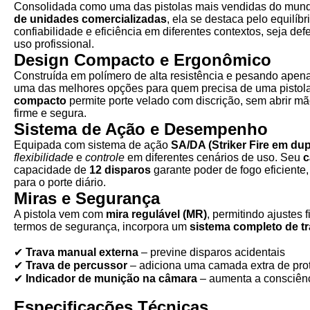
Consolidada como uma das pistolas mais vendidas do mun
de unidades comercializadas
, ela se destaca pelo equilíbr
confiabilidade e eficiência em diferentes contextos, seja defe
uso profissional.
Design Compacto e Ergonômico
Construída em polímero de alta resistência e pesando apen
uma das melhores opções para quem precisa de uma pistola
compacto
permite porte velado com discrição, sem abrir 
firme e segura.
Sistema de Ação e Desempenho
Equipada com sistema de ação
SA/DA (Striker Fire em dup
flexibilidade
e
controle
em diferentes cenários de uso. Seu
c
capacidade de
12 disparos
garante poder de fogo eficiente
para o porte diário.
Miras e Segurança
A pistola vem com
mira regulável (MR)
, permitindo ajustes 
termos de segurança, incorpora um
sistema completo de t
✔
Trava manual externa
– previne disparos acidentais
✔
Trava de percussor
– adiciona uma camada extra de pro
✔
Indicador de munição na câmara
– aumenta a consciênc
Especificações Técnicas