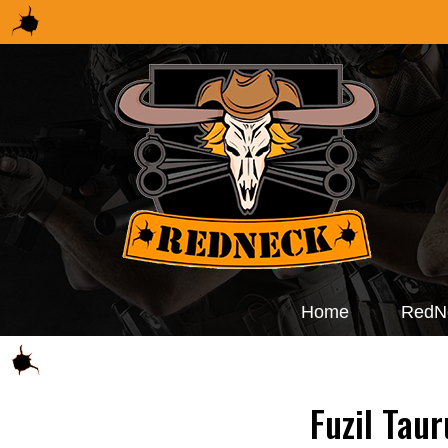
Home
RedN
Fuzil Tau