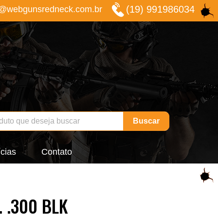
(19) 991986034
o@webgunsredneck.com.br
Buscar
cias
Contato
. .300 BLK