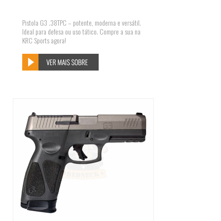
Pistola G3 .38TPC – potente, moderna e versátil.
Ideal para defesa ou uso tático. Compre a sua na
KRC Sports agora!