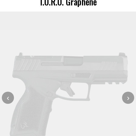
T.O.R.O. Graphene
‹
›