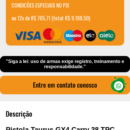
CONDICÕES ESPECIAIS NO PIX
ou 12x de R$ 765,71 (total: R$ 9.188,50)
"Siga a lei: uso de armas exige registro, treinamento e
responsabilidade."
Descrição
Pistola Taurus GX4 Carry 38 TPC