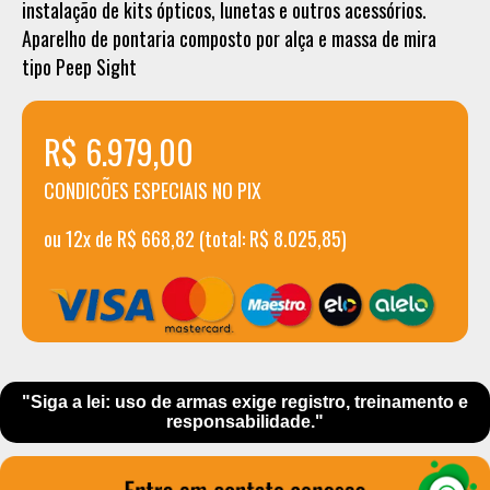
instalação de kits ópticos, lunetas e outros acessórios.
Aparelho de pontaria composto por alça e massa de mira
tipo Peep Sight
R$ 6.979,00
CONDICÕES ESPECIAIS NO PIX
ou 12x de R$ 668,82 (total: R$ 8.025,85)
"Siga a lei: uso de armas exige registro, treinamento e
responsabilidade."