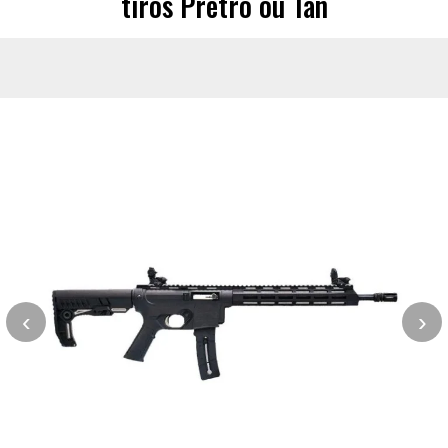
tiros Pretro ou Tan
‹
›