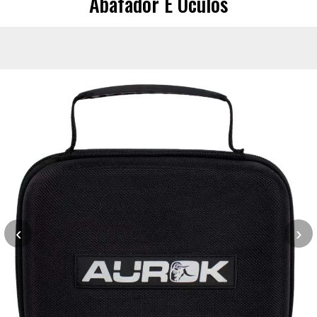
Abafador E Óculos
‹
›