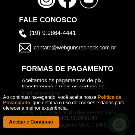
FALE CONOSCO
(19) 9.9864-4441
contato@webgunsredneck.com.br
FORMAS DE PAGAMENTO
Aceitamos os pagamentos de pix,
transferencia e mais os cartões de
crédito em geral
Ao continuar navegando, você aceita nossa
Política de
Privacidade
, que detalha o uso de cookies e dados para
oferecer a melhor experiência.
Redneck ® Todos os Direitos Reservados
CNPJ: 41.401.727/0001-68
Aceitar e Continuar
CRISOFT - Criação de Sites ® 2005