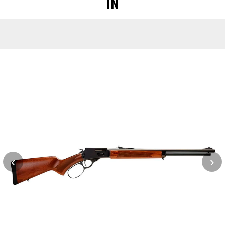
IN
‹
›