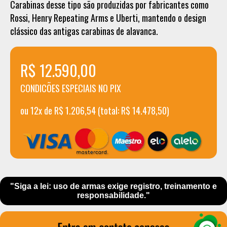
Carabinas desse tipo são produzidas por fabricantes como
Rossi, Henry Repeating Arms e Uberti, mantendo o design
clássico das antigas carabinas de alavanca.
R$ 12.590,00
CONDICÕES ESPECIAIS NO PIX
ou 12x de R$ 1.206,54 (total: R$ 14.478,50)
"Siga a lei: uso de armas exige registro, treinamento e
responsabilidade."