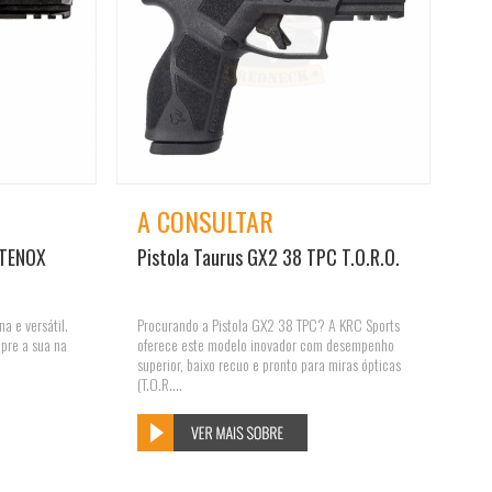
A CONSULTAR
 TENOX
Pistola Taurus GX2 38 TPC T.O.R.O.
a e versátil.
Procurando a Pistola GX2 38 TPC? A KRC Sports
mpre a sua na
oferece este modelo inovador com desempenho
superior, baixo recuo e pronto para miras ópticas
(T.O.R....