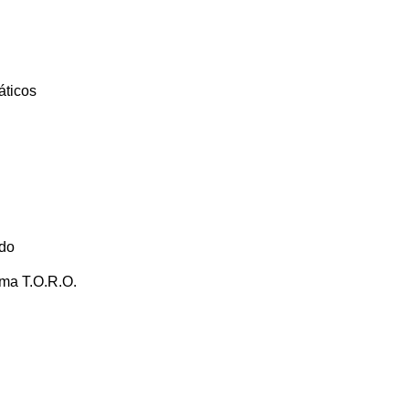
áticos
ado
ema T.O.R.O.