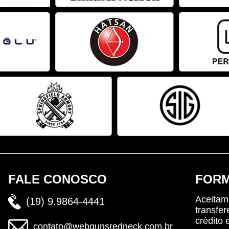
FALE CONOSCO
FORM
Aceitam
(19) 9.9864-4441
transfer
crédito 
contato@webgunsredneck.com.br