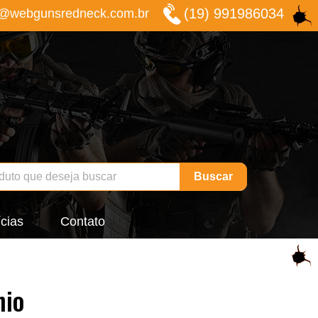
(19) 991986034
o@webgunsredneck.com.br
Buscar
cias
Contato
nio