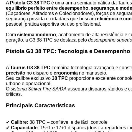
A
Pistola G3 38 TPC
é uma arma semiautomática da Taurus, 
equilíbrio perfeito entre desempenho, segurança e mod
(Caçadores, Atiradores e Colecionadores), forças de seguran
segurança privada e cidadãos que buscam
eficiência e con
pessoal, prática esportiva ou uso profissional.
Com
sistema moderno
, acabamento de alta resistência e 
geração, a G3 38 TPC se destaca pelo
desempenho superio
Pistola G3 38 TPC: Tecnologia e Desempenho
A
Taurus G3 38 TPC
combina tecnologia avançada e constr
precisão
no disparo e
ergonomia
no manuseio.
Seu calibre exclusivo
38 TPC
proporciona excelente control
urbano e operacional.
O
sistema Striker Fire SA/DA
assegura disparos rápidos e c
críticas.
Principais Características
✔
Calibre:
38 TPC – confiável e de fácil controle
✔
Capacidade:
15+1 e 17+1 disparos (dois carregadores in