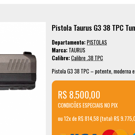
Pistola Taurus G3 38 TPC Tu
Departamento:
PISTOLAS
Marca:
TAURUS
Calibre:
Calibre .38 TPC
Pistola G3 38 TPC – potente, moderna e v
R$ 8.500,00
CONDICÕES ESPECIAIS NO PIX
ou 12x de R$ 814,58 (total: R$ 9.775,