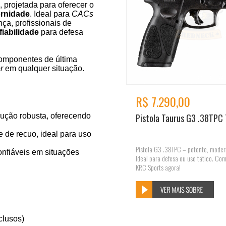
projetada para oferecer o
ernidade
. Ideal para
CACs
ça, profissionais de
fiabilidade
para defesa
componentes de última
r
em qualquer situação.
R$ 7.290,00
ução robusta, oferecendo
Pistola Taurus G3 .38TPC
e de recuo, ideal para uso
Pistola G3 .38TPC – potente, modern
onfiáveis em situações
Ideal para defesa ou uso tático. Co
KRC Sports agora!
clusos)