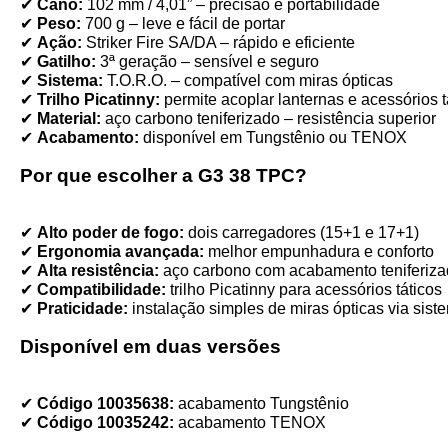
✔
Cano:
102 mm / 4,01” – precisão e portabilidade
✔
Peso:
700 g – leve e fácil de portar
✔
Ação:
Striker Fire SA/DA – rápido e eficiente
✔
Gatilho:
3ª geração – sensível e seguro
✔
Sistema:
T.O.R.O. – compatível com miras ópticas
✔
Trilho Picatinny:
permite acoplar lanternas e acessórios t
✔
Material:
aço carbono teniferizado – resistência superior
✔
Acabamento:
disponível em Tungstênio ou TENOX
Por que escolher a G3 38 TPC?
✔
Alto poder de fogo:
dois carregadores (15+1 e 17+1)
✔
Ergonomia avançada:
melhor empunhadura e conforto
✔
Alta resistência:
aço carbono com acabamento teniferiz
✔
Compatibilidade:
trilho Picatinny para acessórios táticos
✔
Praticidade:
instalação simples de miras ópticas via sist
Disponível em duas versões
✔
Código 10035638:
acabamento Tungstênio
✔
Código 10035242:
acabamento TENOX