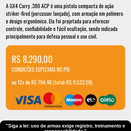
A GX4 Carry .380 ACP é uma pistola compacta de ação
striker-fired (percussor lançado), com armação em polímero
e design ergonômico. Ela foi projetada para oferecer
controle, confiabilidade e fácil ocultação, sendo indicada
principalmente para defesa pessoal e uso civil.
R$ 8.290,00
CONDICÕES ESPECIAIS NO PIX
ou 12x de R$ 794,46 (total: R$ 9.533,50)
"Siga a lei: uso de armas exige registro, treinamento e