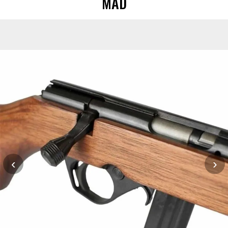
MAD
‹
›