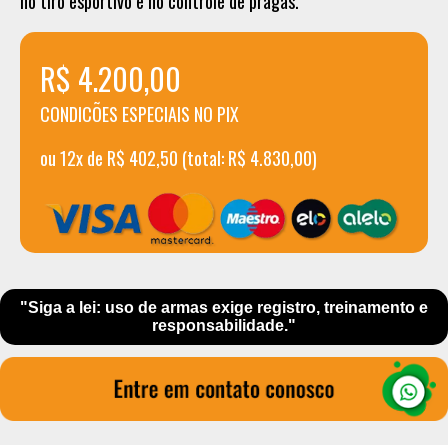
no tiro esportivo e no controle de pragas.
R$ 4.200,00
CONDICÕES ESPECIAIS NO PIX
ou 12x de R$ 402,50 (total: R$ 4.830,00)
"Siga a lei: uso de armas exige registro, treinamento e
responsabilidade."