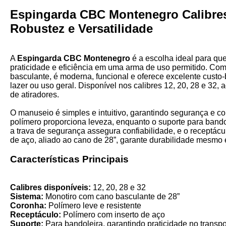
Espingarda CBC Montenegro Calibres 
Robustez e Versatilidade
A
Espingarda CBC Montenegro
é a escolha ideal para qu
praticidade e eficiência em uma arma de uso permitido. Co
basculante, é moderna, funcional e oferece excelente custo-b
lazer ou uso geral. Disponível nos calibres 12, 20, 28 e 32, a
de atiradores.
O manuseio é simples e intuitivo, garantindo segurança e co
polímero proporciona leveza, enquanto o suporte para bandole
a trava de segurança assegura confiabilidade, e o receptác
de aço, aliado ao cano de 28”, garante durabilidade mesmo
Características Principais
Calibres disponíveis:
12, 20, 28 e 32
Sistema:
Monotiro com cano basculante de 28”
Coronha:
Polímero leve e resistente
Receptáculo:
Polímero com inserto de aço
Suporte:
Para bandoleira, garantindo praticidade no transpo