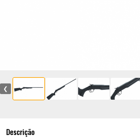
❮
Descrição