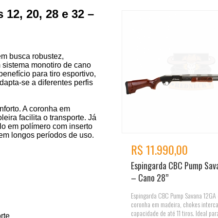
12, 20, 28 e 32 –
em busca robustez,
m sistema monotiro de cano
enefício para tiro esportivo,
dapta-se a diferentes perfis
nforto. A coronha em
ira facilita o transporte. Já
ulo em polímero com inserto
 em longos períodos de uso.
R$ 11.990,00
Espingarda CBC Pump Sav
– Cano 28”
Espingarda CBC Pump Savana 12GA 
coronha em madeira, chokes interc
capacidade de até 11 tiros. Ideal par
rte