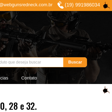
(19) 991986034
o@webgunsredneck.com.br
Buscar
cias
Contato
0, 28 e 32.