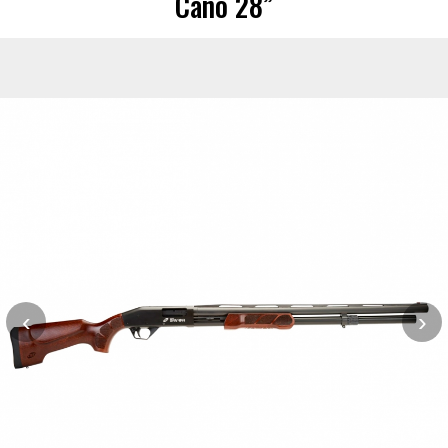
Cano 28”
‹
›