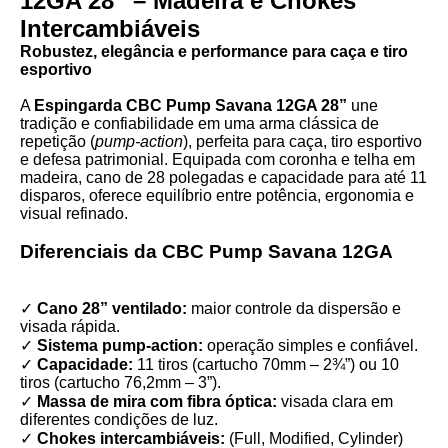
12GA 28” – Madeira e Chokes
Intercambiáveis
Robustez, elegância e performance para caça e tiro
esportivo
A
Espingarda CBC Pump Savana 12GA 28”
une
tradição e confiabilidade em uma arma clássica de
repetição (
pump-action
), perfeita para caça, tiro esportivo
e defesa patrimonial. Equipada com coronha e telha em
madeira, cano de 28 polegadas e capacidade para até 11
disparos, oferece equilíbrio entre potência, ergonomia e
visual refinado.
Diferenciais da CBC Pump Savana 12GA
✓
Cano 28” ventilado:
maior controle da dispersão e
visada rápida.
✓
Sistema pump-action:
operação simples e confiável.
✓
Capacidade:
11 tiros (cartucho 70mm – 2¾”) ou 10
tiros (cartucho 76,2mm – 3”).
✓
Massa de mira com fibra óptica:
visada clara em
diferentes condições de luz.
✓
Chokes intercambiáveis:
(Full, Modified, Cylinder)