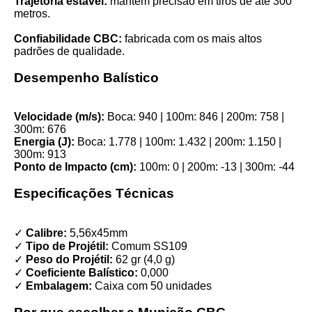
Trajetória estável:
mantém precisão em tiros de até 300
metros.
Confiabilidade CBC:
fabricada com os mais altos
padrões de qualidade.
Desempenho Balístico
Velocidade (m/s):
Boca: 940 | 100m: 846 | 200m: 758 |
300m: 676
Energia (J):
Boca: 1.778 | 100m: 1.432 | 200m: 1.150 |
300m: 913
Ponto de Impacto (cm):
100m: 0 | 200m: -13 | 300m: -44
Especificações Técnicas
✓
Calibre:
5,56x45mm
✓
Tipo de Projétil:
Comum SS109
✓
Peso do Projétil:
62 gr (4,0 g)
✓
Coeficiente Balístico:
0,000
✓
Embalagem:
Caixa com 50 unidades