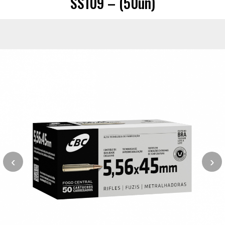
SS109 – (50un)
‹
›