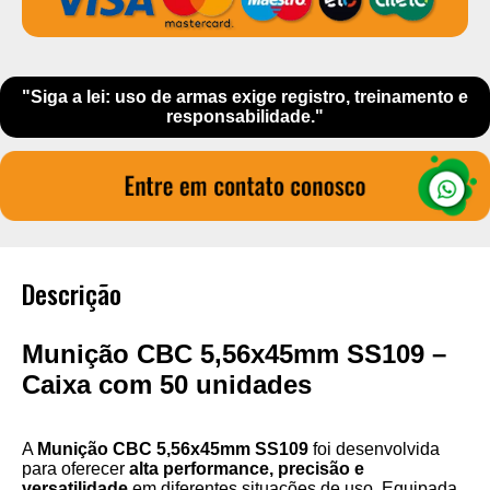
"Siga a lei: uso de armas exige registro, treinamento e
responsabilidade."
Descrição
Munição CBC 5,56x45mm SS109 –
Caixa com 50 unidades
A
Munição CBC 5,56x45mm SS109
foi desenvolvida
para oferecer
alta performance, precisão e
versatilidade
em diferentes situações de uso. Equipada