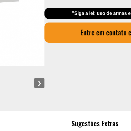
"Siga a lei: uso de armas 
❯
Sugestões Extras