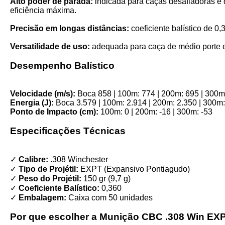
Alto poder de parada:
indicada para caças desafiadoras e
eficiência máxima.
Precisão em longas distâncias:
coeficiente balístico de 0,3
Versatilidade de uso:
adequada para caça de médio porte e 
Desempenho Balístico
Velocidade (m/s):
Boca 858 | 100m: 774 | 200m: 695 | 300m
Energia (J):
Boca 3.579 | 100m: 2.914 | 200m: 2.350 | 300m:
Ponto de Impacto (cm):
100m: 0 | 200m: -16 | 300m: -53
Especificações Técnicas
✓
Calibre:
.308 Winchester
✓
Tipo de Projétil:
EXPT (Expansivo Pontiagudo)
✓
Peso do Projétil:
150 gr (9,7 g)
✓
Coeficiente Balístico:
0,360
✓
Embalagem:
Caixa com 50 unidades
Por que escolher a Munição CBC .308 Win EX