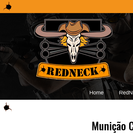
Home
RedN
Munição C