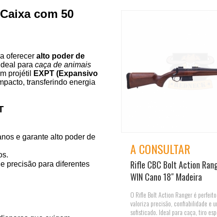
 Caixa com 50
ra oferecer
alto poder de
ideal para
caça de animais
m projétil
EXPT (Expansivo
mpacto, transferindo energia
T
nos e garante alto poder de
A CONSULTAR
os.
Rifle CBC Bolt Action Ran
e precisão para diferentes
WIN Cano 18″ Madeira
O Rifle Bolt Action Ranger é perfeit
valoriza precisão, confiabilidade e
sofisticado. Ideal para caça, tiro esp