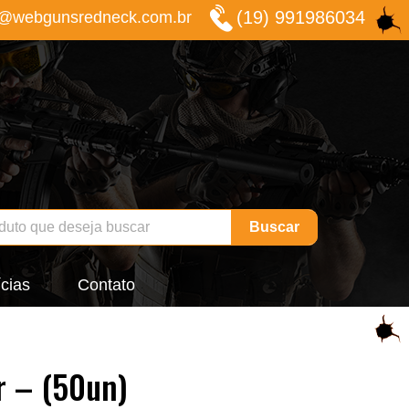
(19) 991986034
o@webgunsredneck.com.br
Buscar
cias
Contato
r – (50un)