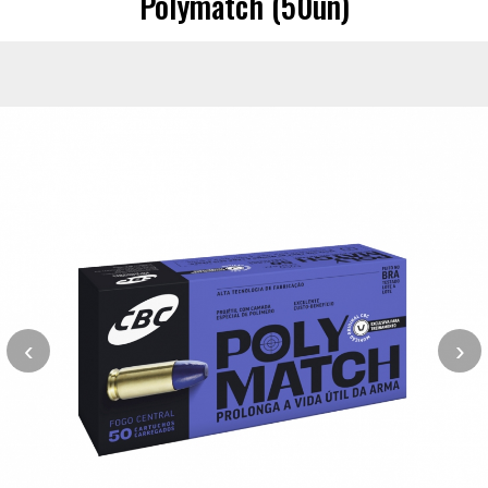
Polymatch (50un)
‹
›