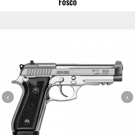
Fosco
‹
›