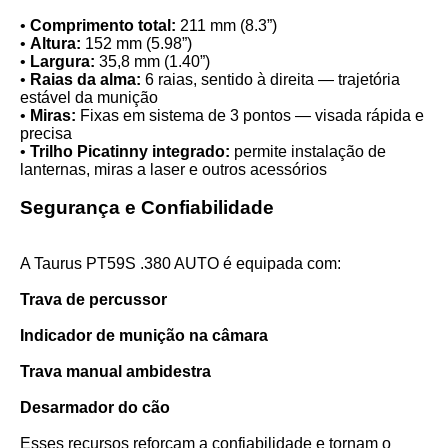
•
Comprimento total:
211 mm (8.3”)
•
Altura:
152 mm (5.98”)
•
Largura:
35,8 mm (1.40”)
•
Raias da alma:
6 raias, sentido à direita — trajetória
estável da munição
•
Miras:
Fixas em sistema de 3 pontos — visada rápida e
precisa
•
Trilho Picatinny integrado:
permite instalação de
lanternas, miras a laser e outros acessórios
Segurança e Confiabilidade
A Taurus PT59S .380 AUTO é equipada com:
Trava de percussor
Indicador de munição na câmara
Trava manual ambidestra
Desarmador do cão
Esses recursos reforçam a confiabilidade e tornam o