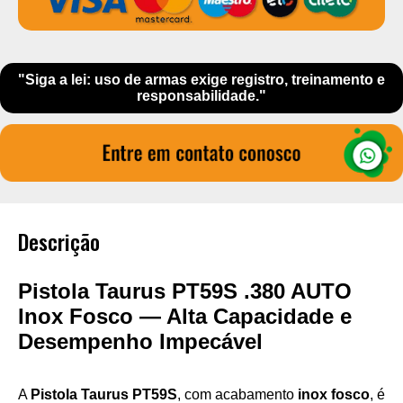
"Siga a lei: uso de armas exige registro, treinamento e
responsabilidade."
Descrição
Pistola Taurus PT59S .380 AUTO
Inox Fosco — Alta Capacidade e
Desempenho Impecável
A
Pistola Taurus PT59S
, com acabamento
inox fosco
, é