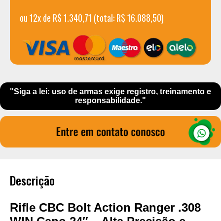
ou 12x de R$ 1.340,71 (total: R$ 16.088,50)
"Siga a lei: uso de armas exige registro, treinamento e
responsabilidade."
Descrição
Rifle CBC Bolt Action Ranger .308