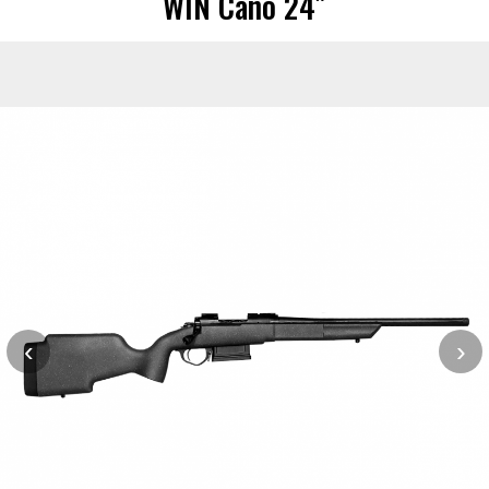
WIN Cano 24″
‹
›