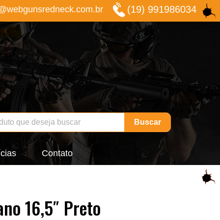
(19) 991986034
o@webgunsredneck.com.br
Buscar
cias
Contato
no 16,5″ Preto