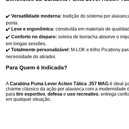
✔️
Versatilidade moderna:
tradição do sistema por alavanca
ponta.
✔️
Leve e ergonômica:
construída em materiais de qualidad
✔️
Conforto no disparo:
soleira de borracha absorve o imp
em longas sessões.
✔️
Totalmente personalizável:
M-LOK e trilho Picatinny par
necessidade do atirador.
Para Quem é Indicada?
A
Carabina Puma Lever Action Tática .357 MAG
é ideal p
charme clássico da ação por alavanca com a modernidade dos
para
tiro esportivo
,
defesa
e
uso recreativo
, entrega confi
em qualquer situação.