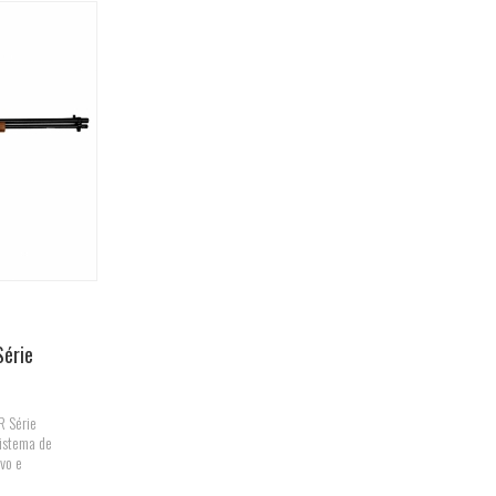
Série
R Série
istema de
lvo e