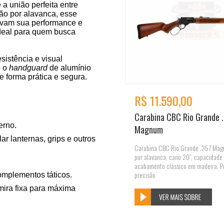
é a união perfeita entre
ção por alavanca, esse
levam sua performance e
ideal para quem busca
sistência e visual
o o
handguard
de alumínio
e forma prática e segura.
R$ 11.590,00
Carabina CBC Rio Grande 
erno.
Magnum
ar lanternas, grips e outros
Carabina CBC Rio Grande .357 Ma
por alavanca, cano 20″, capacidade 
acabamento clássico em madeira. P
precisão
omplementos táticos.
mira fixa para máxima