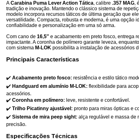
A
Carabina Puma Lever Action Tática
, calibre
.357 MAG
, 
tradição e inovação. Mantendo o clássico sistema de repeti
modelo incorpora recursos táticos de última geração que e
versatilidade. Compacta, robusta e moderna, é uma opção 
confiabilidade e personalização em uma só arma.
Com cano de
16,5″
e acabamento em preto fosco, entrega re
impactante. A coronha de polímero garante leveza, enquant
com sistema
M-LOK
possibilita a instalação de acessórios d
Principais Características
✔️
Acabamento preto fosco:
resistência e estilo tático mod
✔️
Handguard em alumínio M-LOK:
flexibilidade para acopl
acessórios.
✔️
Coronha em polímero:
leve, resistente e confortável.
✔️
Trilho Picatinny ajustável:
pronto para miras ópticas e c
✔️
Sistema de mira peep sight:
alça regulável e massa de 
precisão.
Especificações Técnicas