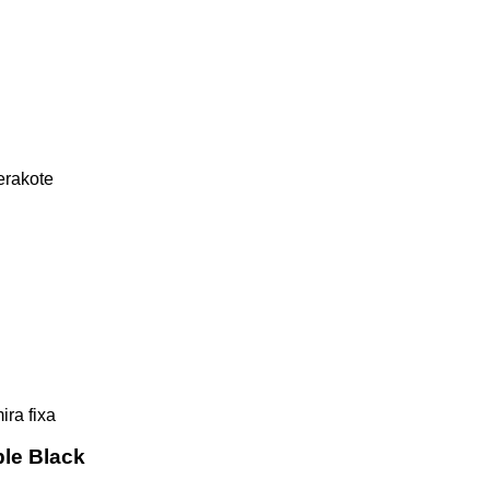
erakote
ra fixa
ple Black