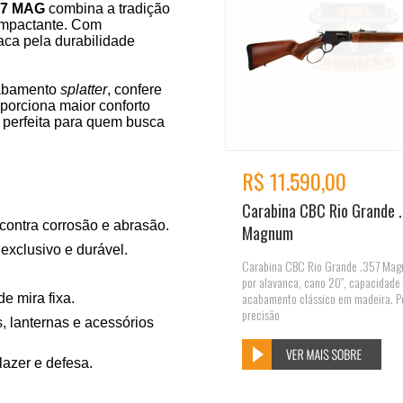
57 MAG
combina a tradição
impactante. Com
taca pela durabilidade
abamento
splatter
, confere
oporciona maior conforto
é perfeita para quem busca
R$ 11.590,00
Carabina CBC Rio Grande 
 contra corrosão e abrasão.
Magnum
 exclusivo e durável.
Carabina CBC Rio Grande .357 Ma
por alavanca, cano 20″, capacidade 
acabamento clássico em madeira. P
e mira fixa.
precisão
, lanternas e acessórios
lazer e defesa.