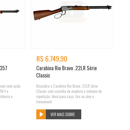
R$ 6.749,90
.357
Carabina Rio Bravo .22LR Série
Classic
gnum com ação
Descubra a Carabina Rio Bravo .22LR Série
10+1 e
Classic com coronha de madeira e sistema de
otência e
repetição. Ideal para caça, tiro ao alvo e
treinament