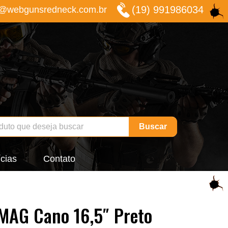
(19) 991986034
o@webgunsredneck.com.br
Buscar
cias
Contato
7MAG Cano 16,5″ Preto