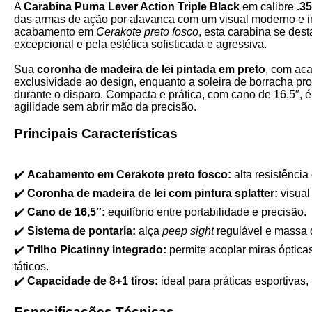
A
Carabina Puma Lever Action Triple Black
em calibre
.3
das armas de ação por alavanca com um visual moderno e 
acabamento em
Cerakote preto fosco
, esta carabina se des
excepcional e pela estética sofisticada e agressiva.
Sua
coronha de madeira de lei pintada em preto
, com ac
exclusividade ao design, enquanto a soleira de borracha pr
durante o disparo. Compacta e prática, com cano de 16,5″, 
agilidade sem abrir mão da precisão.
Principais Características
✔️
Acabamento em Cerakote preto fosco:
alta resistência
✔️
Coronha de madeira de lei com pintura splatter:
visual
✔️
Cano de 16,5″:
equilíbrio entre portabilidade e precisão.
✔️
Sistema de pontaria:
alça
peep sight
regulável e massa d
✔️
Trilho Picatinny integrado:
permite acoplar miras ópticas
táticos.
✔️
Capacidade de 8+1 tiros:
ideal para práticas esportivas, 
Especificações Técnicas