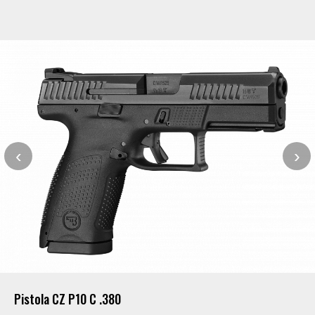
‹
›
Pistola CZ P10 C .380