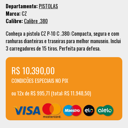
Departamento:
PISTOLAS
Marca:
CZ
Calibre:
Calibre .380
Conheça a pistola CZ P-10 C .380: Compacta, segura e com
ranhuras dianteiras e traseiras para melhor manuseio. Inclui
3 carregadores de 15 tiros. Perfeita para defesa.
R$ 10.390,00
CONDICÕES ESPECIAIS NO PIX
ou 12x de R$ 995,71 (total: R$ 11.948,50)