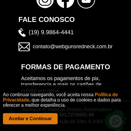
FALE CONOSCO
(19) 9.9864-4441
contato@webgunsredneck.com.br
FORMAS DE PAGAMENTO
Aceitamos os pagamentos de pix,
transferencia e mais os cartões de
crédito em geral
Ao continuar navegando, você aceita nossa
Política de
Privacidade
, que detalha o uso de cookies e dados para
oferecer a melhor experiência.
Redneck ® Todos os Direitos Reservados
CNPJ: 41.401.727/0001-68
Aceitar e Continuar
CRISOFT - Criação de Sites ® 2005