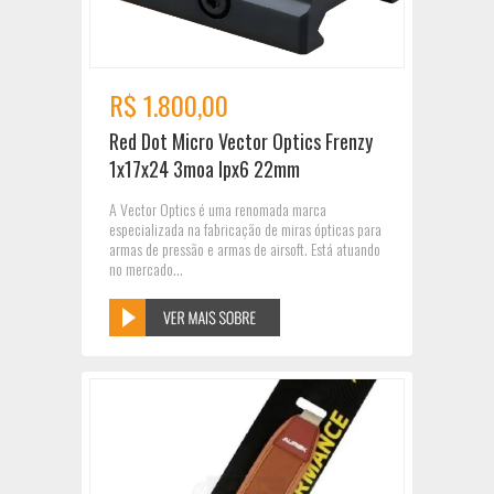
R$ 1.800,00
Red Dot Micro Vector Optics Frenzy
1x17x24 3moa Ipx6 22mm
A Vector Optics é uma renomada marca
especializada na fabricação de miras ópticas para
armas de pressão e armas de airsoft. Está atuando
no mercado...