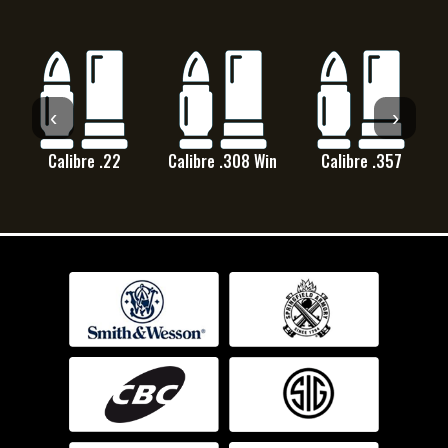
‹
›
Calibre .22
Calibre .308 Win
Calibre .357