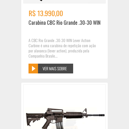
R$ 13.990,00
Carabina CBC Rio Grande .30-30 WIN
A CBC Rio Grande .30-30 WIN Lever Action
Carbine é uma carabina de repetição com ação
por alavanca (lever action), produzida pela
Companhia Brasile...