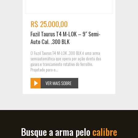
R$ 25.000,00
Fuzil Taurus T4 M-LOK – 9″ Semi-
Auto Cal. .300 BLK
O Fuzil Taurus T4 M-LOK .300 BLK é uma arma
semiautomática que opera por ação direta dos
gases e trancamento rotativo do ferrolho.
Projetado para o...
Busque a arma pelo
calibre