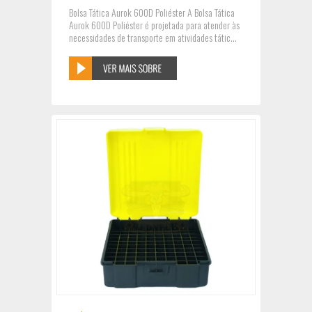
Preto E Cinza
Bolsa Tática Aurok 600D Poliéster A Bolsa Tática
Aurok 600D Poliéster é projetada para atender às
necessidades de transporte em atividades tátic...