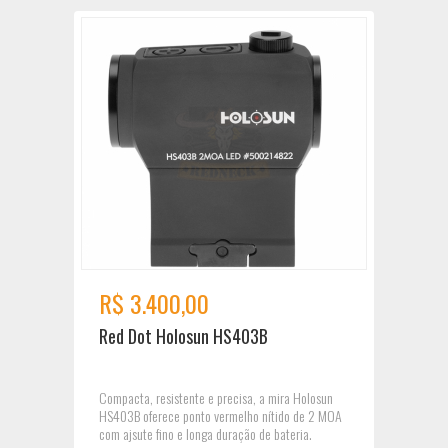
R$ 3.400,00
Red Dot Holosun HS403B
Compacta, resistente e precisa, a mira Holosun
HS403B oferece ponto vermelho nítido de 2 MOA
com ajsute fino e longa duração de bateria.