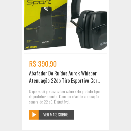
R$ 390,90
Abafador De Ruídos Aurok Whisper
Atenuação 22db Tiro Esportivo Cor
CINZA
O que você precisa saber sobre este produto Tipo
de protetor: concha. Com um nível de atenuação
sonora de 22 dB. É ajustável.