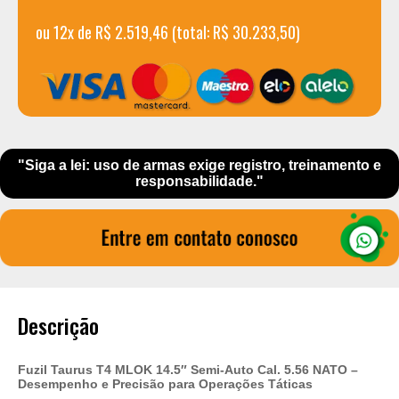
ou 12x de R$ 2.519,46 (total: R$ 30.233,50)
"Siga a lei: uso de armas exige registro, treinamento e
responsabilidade."
Descrição
Fuzil Taurus T4 MLOK 14.5″ Semi-Auto Cal. 5.56 NATO –
Desempenho e Precisão para Operações Táticas