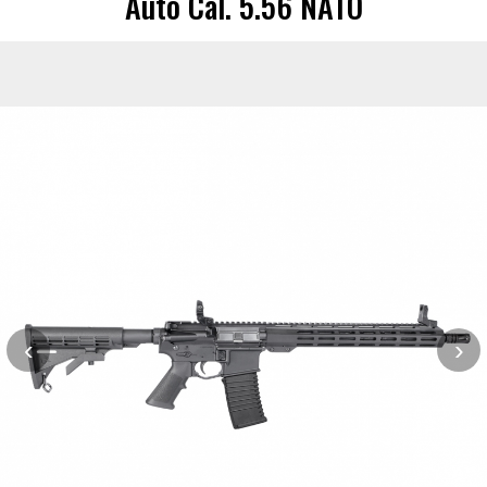
Auto Cal. 5.56 NATO
‹
›