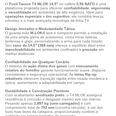
O
Fuzil Taurus T4 MLOK 14.5″
no calibre
5.56 NATO
é uma
plataforma projetada para oferecer
confiabilidade
,
ergonomia
e
versatilidade
em ambientes de alta exigência. Ideal para
operações especiais
e
tiro esportivo
, ele combina leveza,
robustez e a mais avançada tecnologia da linha T4.
Design Inovador e Modularidade Tática
O guarda-mão
M-LOK®
leve e compacto permite a instalação
de uma ampla gama de acessórios, como miras ópticas,
lanternas e grips, personalizando a arma para cada missão.
Seu
cano de 14,5″ (368 mm)
oferece o equilíbrio ideal entre
manobrabilidade
em ambientes confinados e
precisão
em
médias distâncias.
Confiabilidade em Qualquer Cenário
O sistema de
ação direta dos gases
com
trancamento
rotativo do ferrolho
garante funcionamento suave, disparos
consistentes e segurança operacional. As
miras flip-up
rebatíveis
oferecem transição rápida entre visada mecânica e
óptica, aumentando a adaptabilidade em campo.
Durabilidade e Construção Premium
Com acabamento
anodizado preto
, o T4 MLOK assegura
resistência à corrosão e desgaste mesmo sob uso intenso.
Pesando apenas
2,997 kg (sem carregador)
e com
comprimento total de
793 mm
(coronha retraída), é um dos
fuzis mais leves da categoria, proporcionando conforto e
agilidade em longos períodos de operação.