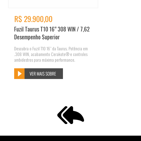
R$ 29.900,00
Fuzil Taurus T10 16” 308 WIN / 7,62
Desempenho Superior
Descubra o Fuzil T10 16” da Taurus. Potência em
.308 WIN, acabamento Cerakote® e controles
ambidestros para máxima performance.