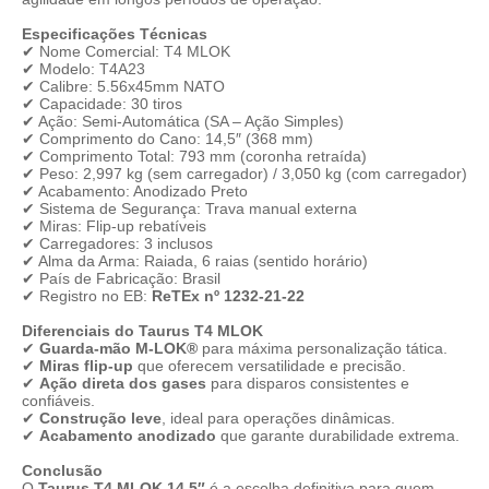
Especificações Técnicas
✔ Nome Comercial: T4 MLOK
✔ Modelo: T4A23
✔ Calibre: 5.56x45mm NATO
✔ Capacidade: 30 tiros
✔ Ação: Semi-Automática (SA – Ação Simples)
✔ Comprimento do Cano: 14,5″ (368 mm)
✔ Comprimento Total: 793 mm (coronha retraída)
✔ Peso: 2,997 kg (sem carregador) / 3,050 kg (com carregador)
✔ Acabamento: Anodizado Preto
✔ Sistema de Segurança: Trava manual externa
✔ Miras: Flip-up rebatíveis
✔ Carregadores: 3 inclusos
✔ Alma da Arma: Raiada, 6 raias (sentido horário)
✔ País de Fabricação: Brasil
✔ Registro no EB:
ReTEx nº 1232-21-22
Diferenciais do Taurus T4 MLOK
✔
Guarda-mão M-LOK®
para máxima personalização tática.
✔
Miras flip-up
que oferecem versatilidade e precisão.
✔
Ação direta dos gases
para disparos consistentes e
confiáveis.
✔
Construção leve
, ideal para operações dinâmicas.
✔
Acabamento anodizado
que garante durabilidade extrema.
Conclusão
O
Taurus T4 MLOK 14.5″
é a escolha definitiva para quem